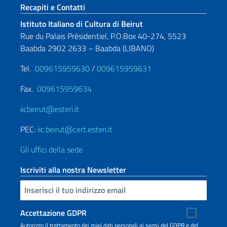
Sezione footer
Recapiti e Contatti
Istituto Italiano di Cultura di Beirut
Rue du Palais Présidentiel, P.O.Box 40-274, 5523
Baabda 2902 2633 – Baabda (LIBANO)
Tel.
009615959630
/
009615959631
Fax.
009615959634
iicbeirut@esteri.it
PEC:
iic.beirut@cert.esteri.it
Gli uffici della sede
Iscriviti alla nostra Newsletter
Inserisci la tua email
Accettazione GDPR
Autorizzo il trattamento dei miei dati personali ai sensi del GDPR e del