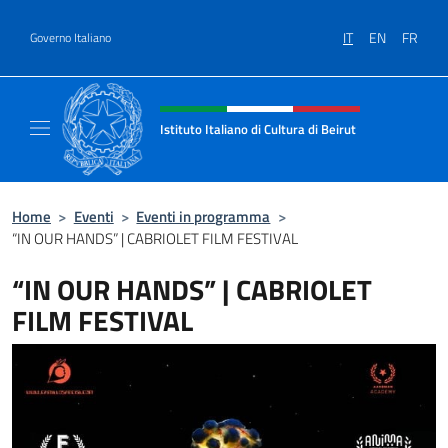
Salta al contenuto
IT
EN
FR
Governo Italiano
Intestazione sito, social e menù
Istituto Italiano di Cultura di Beirut
Il sito ufficiale dell'Istituto Italiano di Cultur
Home
>
Eventi
>
Eventi in programma
>
“IN OUR HANDS” | CABRIOLET FILM FESTIVAL
“IN OUR HANDS” | CABRIOLET
FILM FESTIVAL