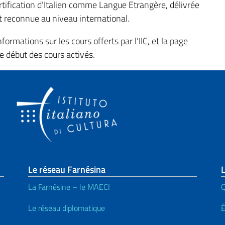
rtification d’Italien comme Langue Etrangère, délivrée
t reconnue au niveau international.
formations sur les cours offerts par l’IIC, et la page
e début des cours activés.
page
Le réseau Farnésina
L
La Farnésine – le MAECI
Q
Le réseau diplomatique