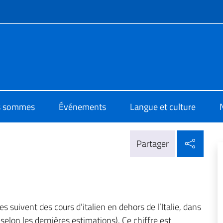
te de menu
 di Cultura di Beirut
s sommes
Événements
Langue et culture
Parta
Partager
 suivent des cours d’italien en dehors de l’Italie, dans
lon les dernières estimations). Ce chiffre est