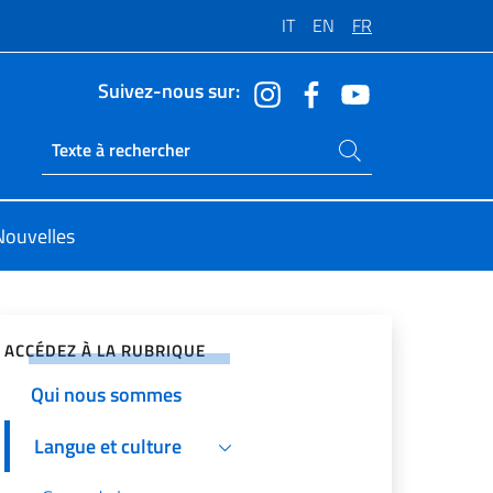
IT
EN
FR
Suivez-nous sur:
Rechercher dans le site
Ricerca sito live
Nouvelles
ger sur les réseaux sociaux
Home
ACCÉDEZ À LA RUBRIQUE
Qui nous sommes
Langue et culture