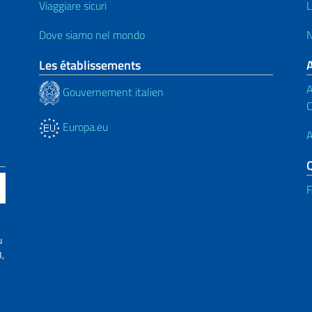
Viaggiare sicuri
L
Dove siamo nel mondo
N
Les établissements
A
Gouvernement italien
C
Europa.eu
A
F
u
,