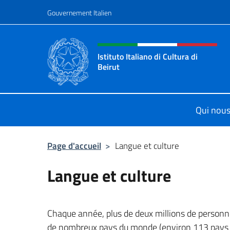
Aller au contenu
Gouvernement Italien
Site Web, social et en-tê
Istituto Italiano di Cultura di
Beirut
Il sito ufficiale dell'Istituto Italiano
Qui nou
Page d'accueil
>
Langue et culture
Langue et culture
Chaque année, plus de deux millions de personnes
de nombreux pays du monde (environ 113 pays se