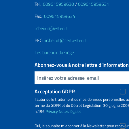
Tel.
009615959630
/
009615959631
Fax.
009615959634
iicbeirut@esteri.it
PEC:
iic.beirut@cert.esteri.it
Les bureaux du siège
Abonnez-vous à notre lettre d’information
Insert your email
Acceptation GDPR
J’autorise le traitement de mes données personnelles a
terme du GDPR et du Décret Legislation 30 giugno 2003
n.196
Privacy
Notes légales
Oui, je souhaite m'abonner à la Newsletter pour recevoir