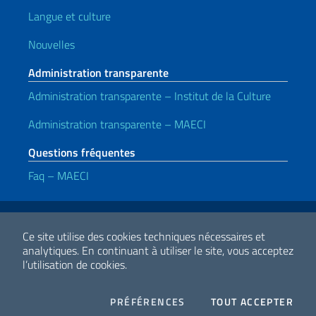
Langue et culture
Nouvelles
Administration transparente
Administration transparente – Institut de la Culture
Administration transparente – MAECI
Questions fréquentes
Faq – MAECI
Liens utiles
Note legali
Privacy e cookie policy
Dichiarazione di accessibilità
Ce site utilise des cookies techniques nécessaires et
analytiques.
En continuant à utiliser le site, vous acceptez
l’utilisation de cookies.
2026 Droits d'auteur Ministero degli Affari Esteri e della Cooperazione
Internazionale
COOKIES
I CO
PRÉFÉRENCES
TOUT ACCEPTER
Facebook
Twitter
Whatsapp