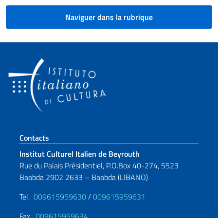
Naviguer dans la rubrique
Section de pied de page
Contacts
Institut Culturel Italien de Beyrouth
Rue du Palais Présidentiel, P.O.Box 40-274, 5523
Baabda 2902 2633 – Baabda (LIBANO)
Tel.
009615959630
/
009615959631
Fax.
009615959634