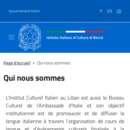
Aller au contenu
IT
EN
FR
Gouvernement Italien
Site Web, social et en-tête de m
Istituto Italiano di Cultura di Beirut
Il sito ufficiale dell'Istituto Italiano di Cultur
Page d'accueil
>
Qui nous sommes
Qui nous sommes
L’Institut Culturel Italien au Liban est aussi le Bureau
Culturel de l’Ambassade d’Italie et son objectif
institutionnel est de promouvoir et de diffuser la
langue italienne à travers l’organisation de cours de
langue et d’événements culturels finalisés à la