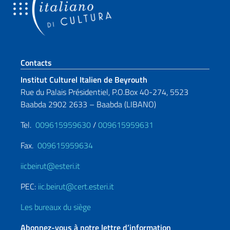
Section de pied de page
Contacts
Institut Culturel Italien de Beyrouth
Rue du Palais Présidentiel, P.O.Box 40-274, 5523
Baabda 2902 2633 – Baabda (LIBANO)
Tel.
009615959630
/
009615959631
Fax.
009615959634
iicbeirut@esteri.it
PEC:
iic.beirut@cert.esteri.it
Les bureaux du siège
Abonnez-vous à notre lettre d’information