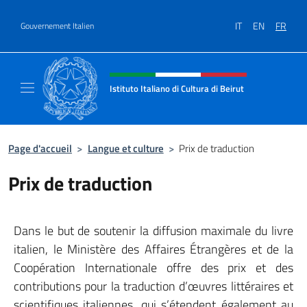
Aller au contenu
IT
EN
FR
Gouvernement Italien
Site Web, social et en-tête de m
Istituto Italiano di Cultura di Beirut
Il sito ufficiale dell'Istituto Italiano di Cultur
Page d'accueil
>
Langue et culture
>
Prix ​​de traduction
Prix ​​de traduction
Dans le but de soutenir la diffusion maximale du livre
italien, le Ministère des Affaires Étrangères et de la
Coopération Internationale offre des prix et des
contributions pour la traduction d’œuvres littéraires et
scientifiques italiennes, qui s’étendent également au