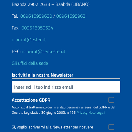
Baabda 2902 2633 – Baabda (LIBANO)
Tel.
009615959630
/
009615959631
Fax.
009615959634
iicbeirut@esteri.it
PEC:
iic.beirut@cert.esteri.it
Gli uffici della sede
Iscriviti alla nostra Newsletter
Inserisci la tua email
Accettazione GDPR
Autorizzo il trattamento dei miei dati personali ai sensi del GDPR e del
Decreto Legislativo 30 giugno 2003, n.196
Privacy
Note Legali
Sì, voglio iscrivermi alla Newsletter per ricevere