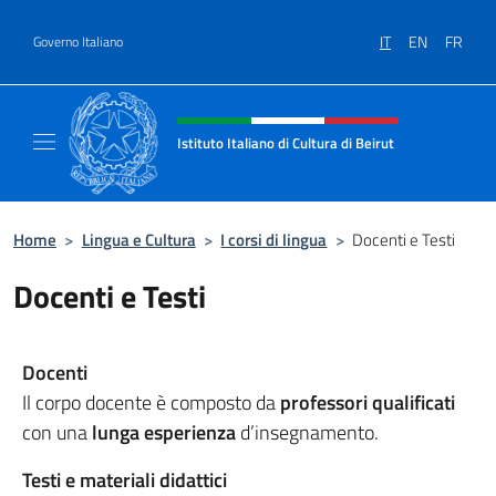
Salta al contenuto
IT
EN
FR
Governo Italiano
Intestazione sito, social e menù
Istituto Italiano di Cultura di Beirut
Il sito ufficiale dell'Istituto Italiano di Cultur
Home
>
Lingua e Cultura
>
I corsi di lingua
>
Docenti e Testi
Docenti e Testi
Docenti
Il corpo docente è composto da
professori qualificati
con una
lunga esperienza
d’insegnamento.
Testi e materiali didattici