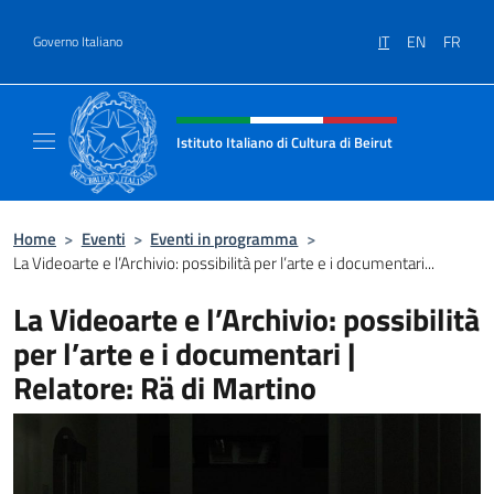
Salta al contenuto
IT
EN
FR
Governo Italiano
Intestazione sito, social e menù
Istituto Italiano di Cultura di Beirut
Il sito ufficiale dell'Istituto Italiano di Cultur
Home
>
Eventi
>
Eventi in programma
>
La Videoarte e l’Archivio: possibilità per l’arte e i documentari...
La Videoarte e l’Archivio: possibilità
per l’arte e i documentari |
Relatore: Rä di Martino