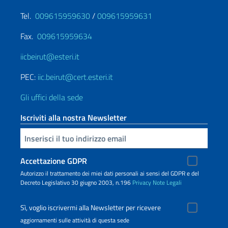
Tel.
009615959630
/
009615959631
Fax.
009615959634
iicbeirut@esteri.it
PEC:
iic.beirut@cert.esteri.it
Gli uffici della sede
Iscriviti alla nostra Newsletter
Inserisci la tua email
Accettazione GDPR
Autorizzo il trattamento dei miei dati personali ai sensi del GDPR e del
Decreto Legislativo 30 giugno 2003, n.196
Privacy
Note Legali
Sì, voglio iscrivermi alla Newsletter per ricevere
aggiornamenti sulle attività di questa sede