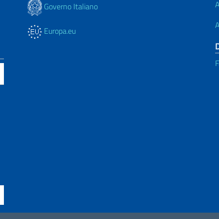
A
Governo Italiano
A
Europa.eu
F