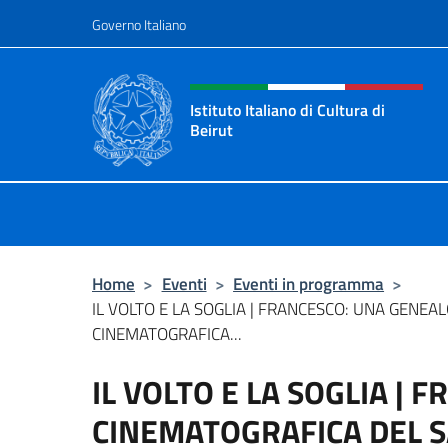
Salta al contenuto
Governo Italiano
Intestazione sito, social 
Istituto Italiano di Cultura di
Beirut
Il sito ufficiale dell'Istituto Italiano
Home
>
Eventi
>
Eventi in programma
>
IL VOLTO E LA SOGLIA | FRANCESCO: UNA GENEA
CINEMATOGRAFICA...
IL VOLTO E LA SOGLIA |
CINEMATOGRAFICA DEL 