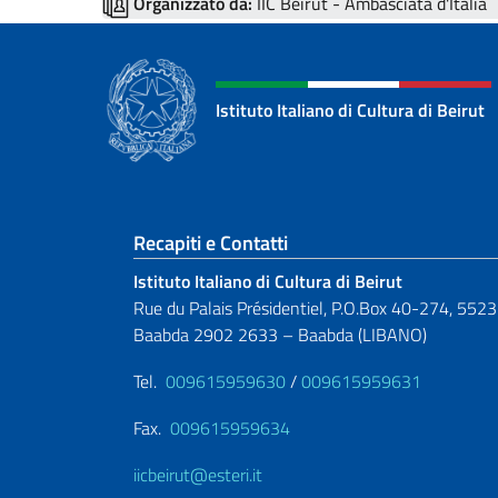
Organizzato da:
IIC Beirut - Ambasciata d'Italia
Istituto Italiano di Cultura di Beirut
Sezione footer
Recapiti e Contatti
Istituto Italiano di Cultura di Beirut
Rue du Palais Présidentiel, P.O.Box 40-274, 5523
Baabda 2902 2633 – Baabda (LIBANO)
Tel.
009615959630
/
009615959631
Fax.
009615959634
iicbeirut@esteri.it