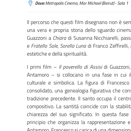
Dove:
Metropolis Cinema, Mar Michael (Beirut) - Sala 1
Il percorso che questi film disegnano non è s
una vera e propria storia dello sguardo cinem
Guazzoni a
Chiara
di Susanna Nicchiarelli, pa
e
Fratello Sole, Sorella Luna
di Franco Zeffirelli,
estetiche e della spiritualità.
I primi film –
Il poverello di Assisi
di Guazzoni
Antamoro – si collocano in una fase in cui il
culturale e simbolica. La figura di Francesc
consolidato, una genealogia figurativa che con
tradizione precedente. Il santo occupa il cent
compositivo. La santità coincide con la stabil
chiarezza del suo significato. In questa fas
principio che organizza la rappresentazione e 
Antamoro, Francesco si carica di una dimension