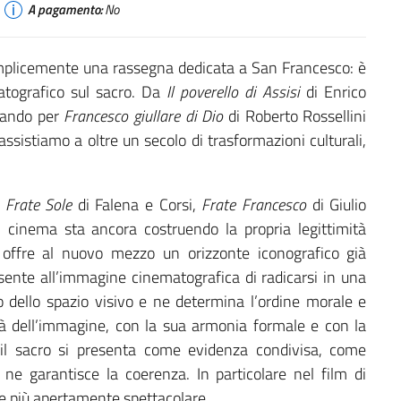
A pagamento:
No
emplicemente una rassegna dedicata a San Francesco: è
atografico sul sacro. Da
Il poverello di Assisi
di Enrico
ssando per
Francesco giullare di Dio
di Roberto Rossellini
 assistiamo a oltre un secolo di trasformazioni culturali,
,
Frate Sole
di Falena e Corsi,
Frate Francesco
di Giulio
 cinema sta ancora costruendo la propria legittimità
o offre al nuovo mezzo un orizzonte iconografico già
sente all’immagine cinematografica di radicarsi in una
ro dello spazio visivo e ne determina l’ordine morale e
ità dell’immagine, con la sua armonia formale e con la
e il sacro si presenta come evidenza condivisa, come
ne garantisce la coerenza. In particolare nel film di
e più apertamente spettacolare.