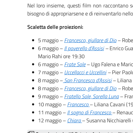
Nel loro insieme, questi film non raccontano 
bisogno di appropriarsene e di reinventarlo nello
Scaletta delle proiezioni:
5 maggio –
Francesco, giullare di Dio
– Rober
6 maggio –
Il poverello d’Assisi
–
Enrico Gua
Mario Rahi ore 19:30
6 maggio –
Frate Sole
– Ugo Falena e Mario
7 maggio –
Uccellacci e Uccellini
–
Pier Paol
8 maggio –
San Francesco d’Assisi
– Liliana
8 maggio –
Francesco, giullare di Dio
–
Robe
9 maggio –
Fratello Sole, Sorella Luna
– Fran
10 maggio –
Francesco
– Liliana Cavani (1
11 maggio –
Il sogno di Francesco
– Renaud
12 maggio –
Chiara
– Susanna Nicchiarelli