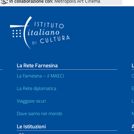
In collaborazione con:
Metropolis Art Cinema
La Rete Farnesina
L
La Farnesina – il MAECI
C
La Rete diplomatica
E
Viaggiare sicuri
L
Dove siamo nel mondo
N
Le Istituzioni