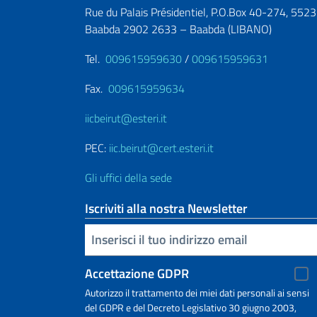
Rue du Palais Présidentiel, P.O.Box 40-274, 5523
Baabda 2902 2633 – Baabda (LIBANO)
Tel.
009615959630
/
009615959631
Fax.
009615959634
iicbeirut@esteri.it
PEC:
iic.beirut@cert.esteri.it
Gli uffici della sede
Iscriviti alla nostra Newsletter
Inserisci la tua email
Accettazione GDPR
Autorizzo il trattamento dei miei dati personali ai sensi
del GDPR e del Decreto Legislativo 30 giugno 2003,