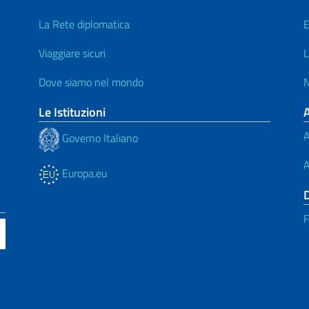
La Rete diplomatica
E
Viaggiare sicuri
L
Dove siamo nel mondo
N
Le Istituzioni
A
Governo Italiano
A
Europa.eu
F