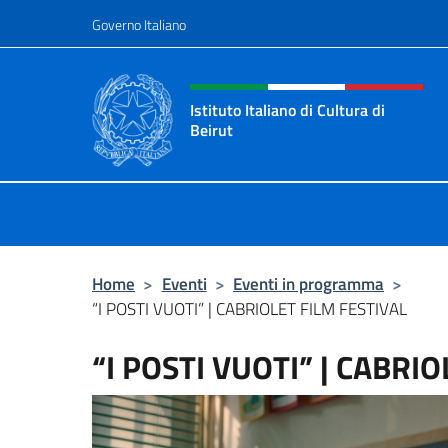
Salta al contenuto
Governo Italiano
Intestazione sito, social 
Istituto Italiano di Cultura di
Beirut
Il sito ufficiale dell'Istituto Italiano
Home
>
Eventi
>
Eventi in programma
>
“I POSTI VUOTI” | CABRIOLET FILM FESTIVAL
“I POSTI VUOTI” | CABRI