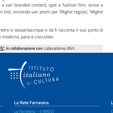
e a vari branded content, spot e fashion film, scrive e
i tre), vincendo vari premi per ‘Miglior regista’, ‘Miglior
metro e sessantacinque e da lì racconta il suo punto di
e moderno, pane e cioccolato.
In collaborazione con:
Laboratoires d'Art
La Rete Farnesina
L
La Farnesina – il MAECI
C