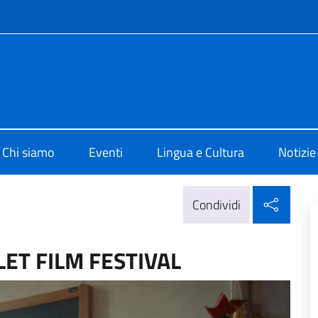
e menù
 di Cultura di Beirut
Chi siamo
Eventi
Lingua e Cultura
Notizie
Condi
Condividi
OLET FILM FESTIVAL