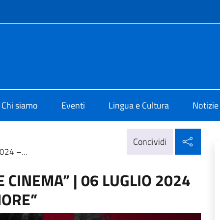
e menù
 di Cultura di Beirut
Chi siamo
Eventi
Lingua e Cultura
Notizie
Condi
Condividi
024 –...
E CINEMA” | 06 LUGLIO 2024
MORE”