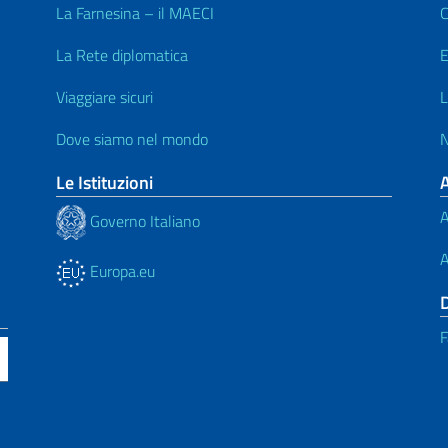
La Farnesina – il MAECI
C
La Rete diplomatica
E
Viaggiare sicuri
L
Dove siamo nel mondo
N
Le Istituzioni
A
Governo Italiano
A
Europa.eu
F