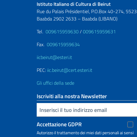
Istituto Italiano di Cultura di Beirut
Rue du Palais Présidentiel, P.O.Box 40-274, 5523
Baabda 2902 2633 – Baabda (LIBANO)
Tel.
009615959630
/
009615959631
Fax.
009615959634
iicbeirut@esteri.it
PEC:
iic.beirut@cert.esteri.it
Gli uffici della sede
Iscriviti alla nostra Newsletter
Inserisci la tua email
Accettazione GDPR
Autorizzo il trattamento dei miei dati personali ai sensi