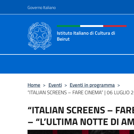
Salta al contenuto
Governo Italiano
Intestazione sito, social 
Istituto Italiano di Cultura di
Beirut
Il sito ufficiale dell'Istituto Italiano
Home
>
Eventi
>
Eventi in programma
>
“ITALIAN SCREENS – FARE CINEMA” | 06 LUGLIO 2
“ITALIAN SCREENS – FAR
– “L’ULTIMA NOTTE DI A