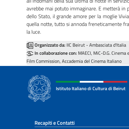
all’indomani della sua ultima di notte in servizio
avrebbe mai potuto immaginare. E metterà in peri
dello Stato, il grande amore per la moglie Vivian
quella notte, tutto si annoda freneticamente fr
la luce.
Organizzato da:
IIC Beirut - Ambasciata d'Italia
In collaborazione con:
MAECI, MiC-D.G. Cinema e A
Film Commission, Accademia del Cinema Italiano
Istituto Italiano di Cultura di Beirut
Sezione footer
Recapiti e Contatti