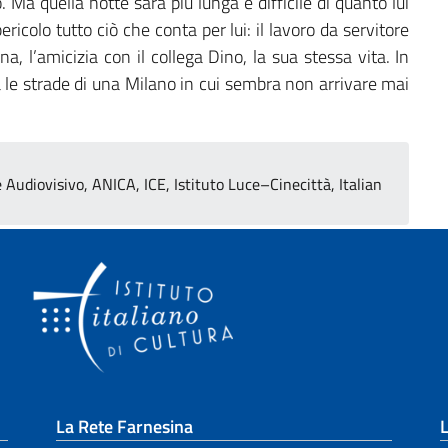
. Ma quella notte sarà più lunga e difficile di quanto lui
colo tutto ciò che conta per lui: il lavoro da servitore
a, l’amicizia con il collega Dino, la sua stessa vita. In
a le strade di una Milano in cui sembra non arrivare mai
udiovisivo, ANICA, ICE, Istituto Luce–Cinecittà, Italian
La Rete Farnesina
L