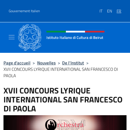
Aller au contenu
IT
EN
FR
Gouvernement Italien
Site Web, social et en-tête de m
Istituto Italiano di Cultura di Beirut
Il sito ufficiale dell'Istituto Italiano di Cultur
Page d'accueil
>
Nouvelles
>
De l’Institut
>
XVII CONCOURS LYRIQUE INTERNATIONAL SAN FRANCESCO DI
PAOLA
XVII CONCOURS LYRIQUE
INTERNATIONAL SAN FRANCESCO
DI PAOLA