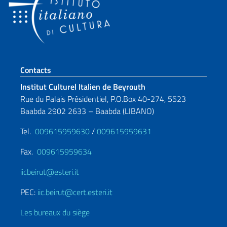
Section de pied de page
Contacts
Institut Culturel Italien de Beyrouth
Rue du Palais Présidentiel, P.O.Box 40-274, 5523
Baabda 2902 2633 – Baabda (LIBANO)
Tel.
009615959630
/
009615959631
Fax.
009615959634
iicbeirut@esteri.it
PEC:
iic.beirut@cert.esteri.it
Les bureaux du siège