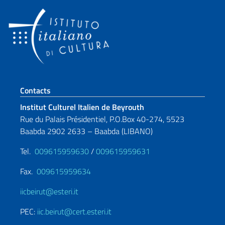
Section de pied de page
Contacts
Institut Culturel Italien de Beyrouth
Rue du Palais Présidentiel, P.O.Box 40-274, 5523
Baabda 2902 2633 – Baabda (LIBANO)
Tel.
009615959630
/
009615959631
Fax.
009615959634
iicbeirut@esteri.it
PEC:
iic.beirut@cert.esteri.it