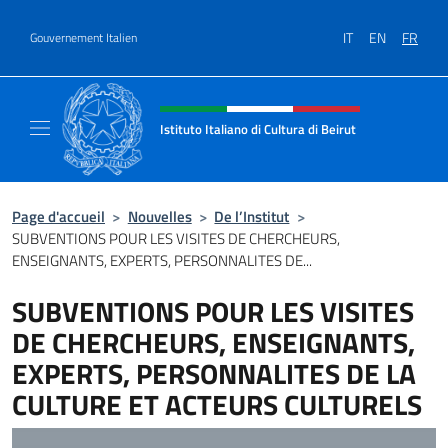
Aller au contenu
IT
EN
FR
Gouvernement Italien
Site Web, social et en-tête de m
Istituto Italiano di Cultura di Beirut
Il sito ufficiale dell'Istituto Italiano di Cultur
Page d'accueil
>
Nouvelles
>
De l’Institut
>
SUBVENTIONS POUR LES VISITES DE CHERCHEURS,
ENSEIGNANTS, EXPERTS, PERSONNALITES DE...
SUBVENTIONS POUR LES VISITES
DE CHERCHEURS, ENSEIGNANTS,
EXPERTS, PERSONNALITES DE LA
CULTURE ET ACTEURS CULTURELS