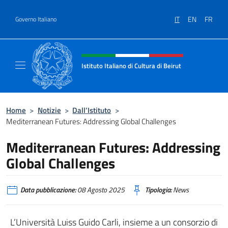
Salta al contenuto
IT
EN
FR
Governo Italiano
Intestazione sito, social e menù
Istituto Italiano di Cultura di Beirut
Il sito ufficiale dell'Istituto Italiano di Cultur
Home
>
Notizie
>
Dall’Istituto
>
Mediterranean Futures: Addressing Global Challenges
Mediterranean Futures: Addressing
Global Challenges
Data pubblicazione:
08 Agosto 2025
Tipologia:
News
L’Università Luiss Guido Carli, insieme a un consorzio di