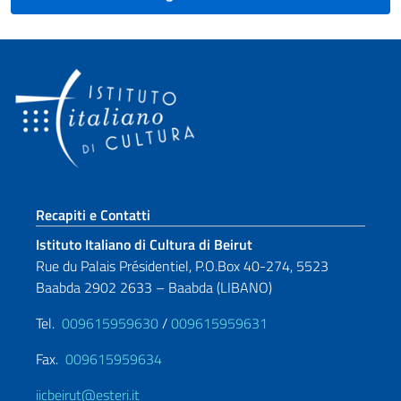
Sezione footer
Recapiti e Contatti
Istituto Italiano di Cultura di Beirut
Rue du Palais Présidentiel, P.O.Box 40-274, 5523
Baabda 2902 2633 – Baabda (LIBANO)
Tel.
009615959630
/
009615959631
Fax.
009615959634
iicbeirut@esteri.it