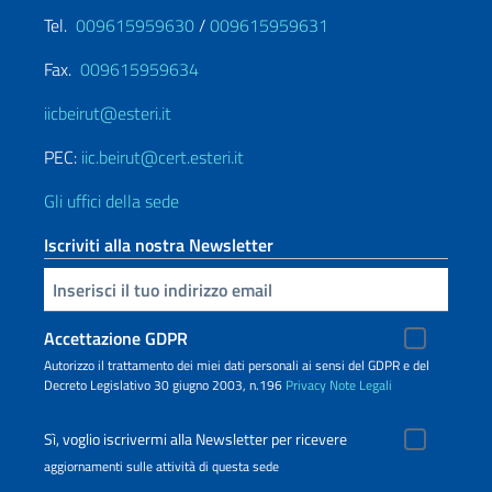
Tel.
009615959630
/
009615959631
Fax.
009615959634
iicbeirut@esteri.it
PEC:
iic.beirut@cert.esteri.it
Gli uffici della sede
Iscriviti alla nostra Newsletter
Inserisci la tua email
Accettazione GDPR
Autorizzo il trattamento dei miei dati personali ai sensi del GDPR e del
Decreto Legislativo 30 giugno 2003, n.196
Privacy
Note Legali
Sì, voglio iscrivermi alla Newsletter per ricevere
aggiornamenti sulle attività di questa sede