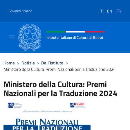
Salta al contenuto
IT
EN
FR
Governo Italiano
Intestazione sito, social e menù
Istituto Italiano di Cultura di Beirut
Il sito ufficiale dell'Istituto Italiano di Cultur
Home
>
Notizie
>
Dall’Istituto
>
Ministero della Cultura: Premi Nazionali per la Traduzione 2024
Ministero della Cultura: Premi
Nazionali per la Traduzione 2024