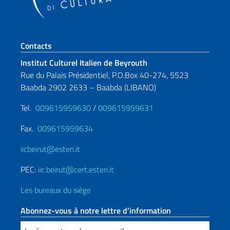
Section de pied de page
Contacts
Institut Culturel Italien de Beyrouth
Rue du Palais Présidentiel, P.O.Box 40-274, 5523
Baabda 2902 2633 – Baabda (LIBANO)
Tel.
009615959630
/
009615959631
Fax.
009615959634
iicbeirut@esteri.it
PEC:
iic.beirut@cert.esteri.it
Les bureaux du siège
Abonnez-vous à notre lettre d’information