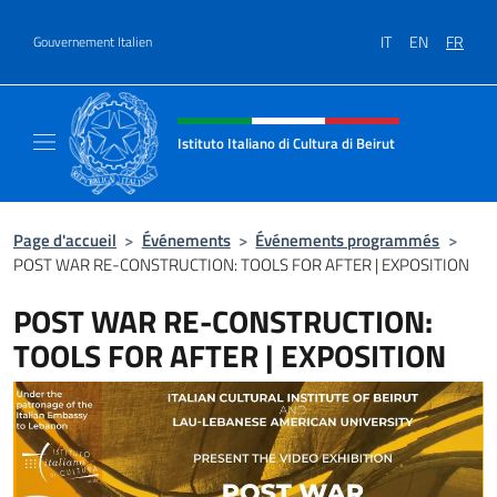
Aller au contenu
IT
EN
FR
Gouvernement Italien
Site Web, social et en-tête de m
Istituto Italiano di Cultura di Beirut
Il sito ufficiale dell'Istituto Italiano di Cultur
Page d'accueil
>
Événements
>
Événements programmés
>
POST WAR RE-CONSTRUCTION: TOOLS FOR AFTER | EXPOSITION
POST WAR RE-CONSTRUCTION:
TOOLS FOR AFTER | EXPOSITION