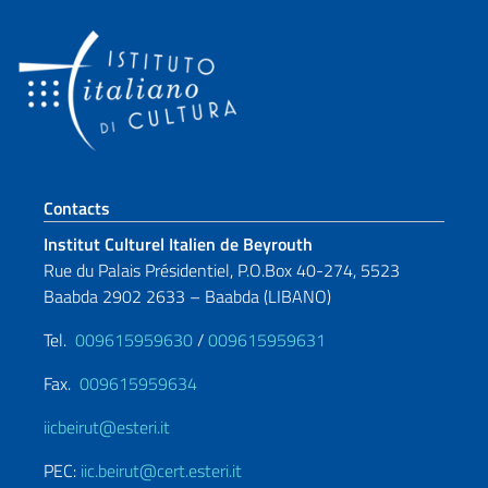
Section de pied de page
Contacts
Institut Culturel Italien de Beyrouth
Rue du Palais Présidentiel, P.O.Box 40-274, 5523
Baabda 2902 2633 – Baabda (LIBANO)
Tel.
009615959630
/
009615959631
Fax.
009615959634
iicbeirut@esteri.it
PEC:
iic.beirut@cert.esteri.it