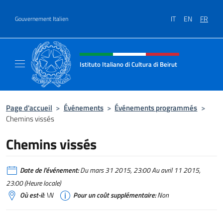
Aller au contenu
IT
EN
FR
Gouvernement Italien
Site Web, social et en-tête de m
Istituto Italiano di Cultura di Beirut
Il sito ufficiale dell'Istituto Italiano di Cultur
Page d'accueil
>
Événements
>
Événements programmés
>
Chemins vissés
Chemins vissés
Date de l'événement:
Du mars 31 2015, 23:00 Au avril 11 2015,
23:00 (Heure locale)
Où est-il:
\N
Pour un coût supplémentaire:
Non