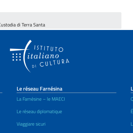
ustodia di Terra Santa
page
Le réseau Farnésina
L
La Farnésine – le MAECI
Q
Le réseau diplomatique
Viaggiare sicuri
L