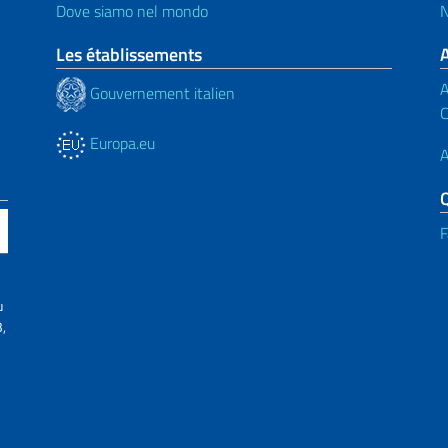
Dove siamo nel mondo
N
Les établissements
A
Gouvernement italien
C
Europa.eu
A
F
u
,