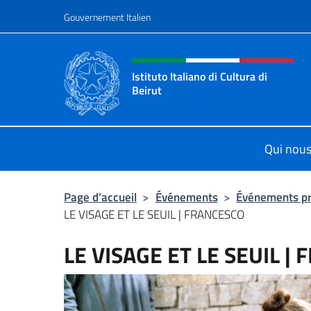
Aller au contenu
Gouvernement Italien
Site Web, social et en-tê
Istituto Italiano di Cultura di
Beirut
Il sito ufficiale dell'Istituto Italiano
Qui nou
Page d'accueil
>
Événements
>
Événements p
LE VISAGE ET LE SEUIL | FRANCESCO
LE VISAGE ET LE SEUIL |