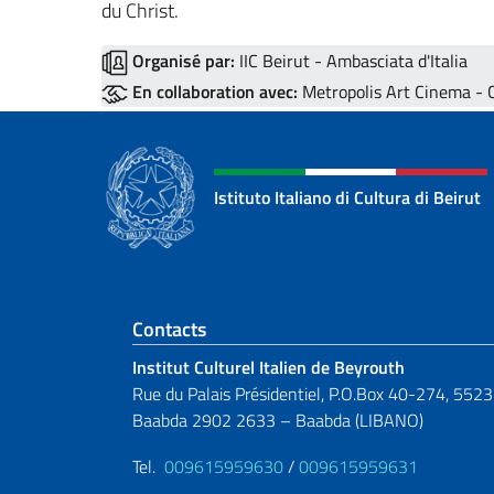
du Christ.
Organisé par:
IIC Beirut - Ambasciata d'Italia
En collaboration avec:
Metropolis Art Cinema - C
Istituto Italiano di Cultura di Beirut
Section de pied de 
Contacts
Institut Culturel Italien de Beyrouth
Rue du Palais Présidentiel, P.O.Box 40-274, 5523
Baabda 2902 2633 – Baabda (LIBANO)
Tel.
009615959630
/
009615959631