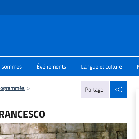
te de menu
 di Cultura di Beirut
s sommes
Événements
Langue et culture
Parta
rogrammés
>
Partager
 FRANCESCO